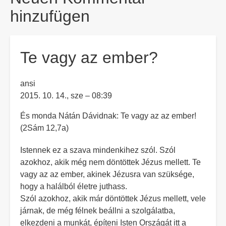
hinzufügen
Te vagy az ember?
ansi
2015. 10. 14., sze – 08:39
És monda Nátán Dávidnak: Te vagy az az ember!
(2Sám 12,7a)
Istennek ez a szava mindenkihez szól. Szól
azokhoz, akik még nem döntöttek Jézus mellett. Te
vagy az az ember, akinek Jézusra van szüksége,
hogy a halálból életre juthass.
Szól azokhoz, akik már döntöttek Jézus mellett, vele
járnak, de még félnek beállni a szolgálatba,
elkezdeni a munkát, építeni Isten Országát itt a