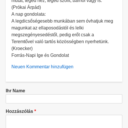
mutat, téged néz, téged szólít, bárhol vagy is.
(Prókai Árpád)
A nap gondolata:
A legdicsőségesebb munkában sem óvhatjuk meg
magunkat az ellaposodástól és lelki
megszegényesedéstől, pedig erőt csak a
Teremtővel való tartós közösségben nyerhetünk.
(Kroecker)
Forrás-Napi Ige és Gondolat
Neuen Kommentar hinzufügen
Ihr Name
Hozzászólás