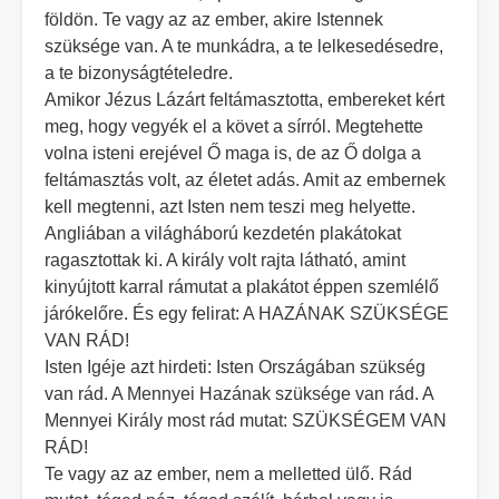
földön. Te vagy az az ember, akire Istennek
szüksége van. A te munkádra, a te lelkesedésedre,
a te bizonyságtételedre.
Amikor Jézus Lázárt feltámasztotta, embereket kért
meg, hogy vegyék el a követ a sírról. Megtehette
volna isteni erejével Ő maga is, de az Ő dolga a
feltámasztás volt, az életet adás. Amit az embernek
kell megtenni, azt Isten nem teszi meg helyette.
Angliában a világháború kezdetén plakátokat
ragasztottak ki. A király volt rajta látható, amint
kinyújtott karral rámutat a plakátot éppen szemlélő
járókelőre. És egy felirat: A HAZÁNAK SZÜKSÉGE
VAN RÁD!
Isten Igéje azt hirdeti: Isten Országában szükség
van rád. A Mennyei Hazának szüksége van rád. A
Mennyei Király most rád mutat: SZÜKSÉGEM VAN
RÁD!
Te vagy az az ember, nem a melletted ülő. Rád