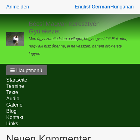
Benutzermenü
Anmelden
English
German
Hungarian
Bécsi Magyar Keresztyén
Gyülekezet
Mert úgy szerette Isten a világot, hogy egyszülött Fiát adta,
hogy aki hisz őbenne, el ne vesszen, hanem örök élete
legyen.
Hauptmenü
Startseite
Termine
Texte
Audio
Galerie
Blog
Kontakt
Links
Neuen Kommentar