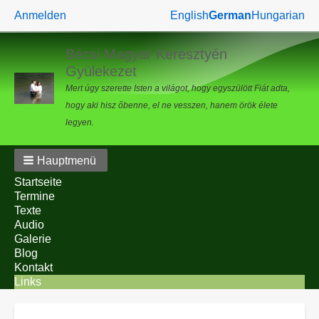
Benutzermenü
Anmelden
English
German
Hungarian
Bécsi Magyar Keresztyén
Gyülekezet
Mert úgy szerette Isten a világot, hogy egyszülött Fiát adta,
hogy aki hisz őbenne, el ne vesszen, hanem örök élete
legyen.
Hauptmenü
Startseite
Termine
Texte
Audio
Galerie
Blog
Kontakt
Links