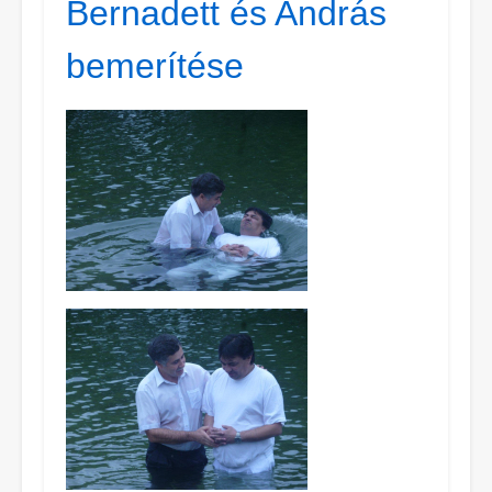
Bernadett és András
bemerítése