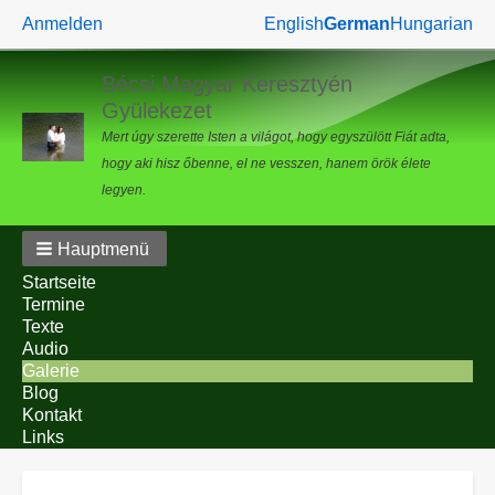
Benutzermenü
Anmelden
English
German
Hungarian
Bécsi Magyar Keresztyén
Gyülekezet
Mert úgy szerette Isten a világot, hogy egyszülött Fiát adta,
hogy aki hisz őbenne, el ne vesszen, hanem örök élete
legyen.
Hauptmenü
Startseite
Termine
Texte
Audio
Galerie
Blog
Kontakt
Links